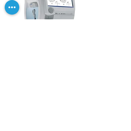
€100
Курс
«Комп'ютерна периметрія»
Професійний, інноваційний
та сучасний підхід до освіти
в офтальмології.