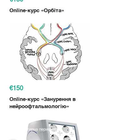
Online-курс
«Орбіта»
Нейроофтальмологія
€150
Online-курс «Занурення в
нейроофтальмологію»
Комп'ютерна периметрія