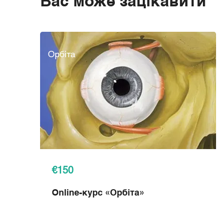
Вас може зацікавити
Орбіта
€150
Online-курс
«Орбіта»