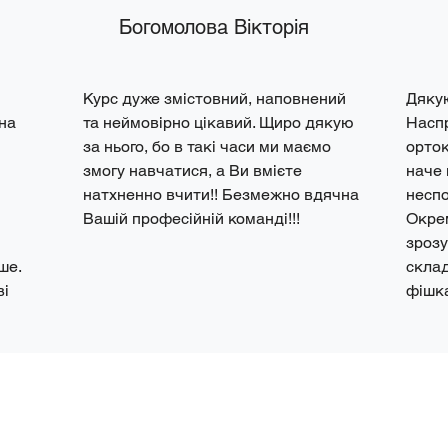
Богомолова Вікторія
Курс дуже змістовний, наповнений 
Дякую
на 
та неймовірно цікавий. Щиро дякую 
Наспр
за нього, бо в такі часи ми маємо 
орток
змогу навчатися, а Ви вмієте 
наче 
натхненно вчити!! Безмежно вдячна 
неспо
Вашій професійній команді!!!
Окрем
зрозу
е. 
склад
і 
фішк