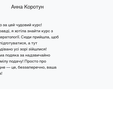
Анна Коротун
 за цей чудовий курс! 
авді, я хотіла знайти курс з 
ератології. Сюди прийшла, щоб 
підготуватися, а тут 
дівано усі зорі зійшлися! 
а подяка за надзвичайно 
мілу подачу! Просто про 
не — це, беззаперечно, ваша 
а!