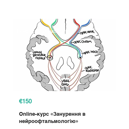
Нейроофтальмологія
€150
Online-курс «Занурення в
нейроофтальмологію»