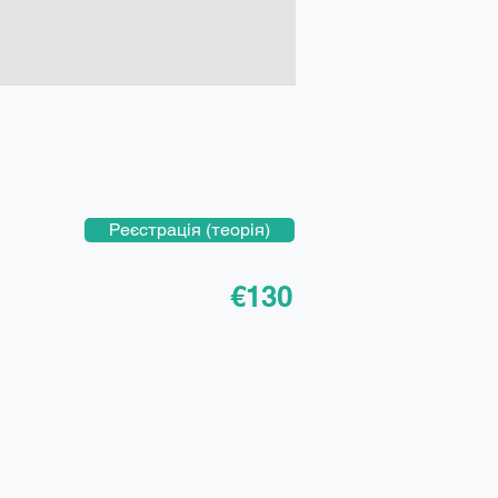
Реєстрація (теорія)
€130