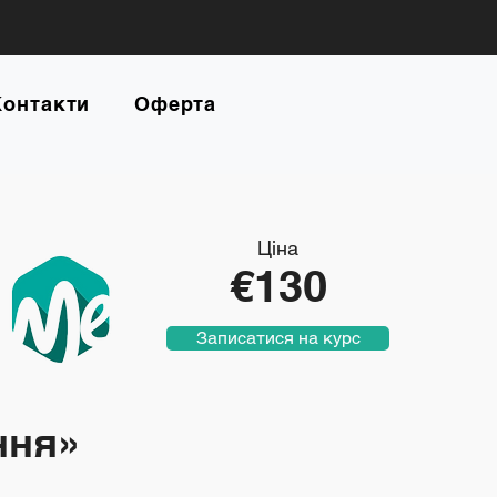
Контакти
Оферта
Ціна
€130
Записатися на курс
ання»