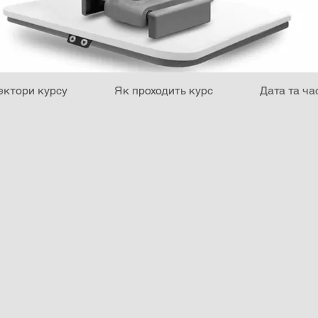
ектори курсу
Як проходить курс
Дата та ча