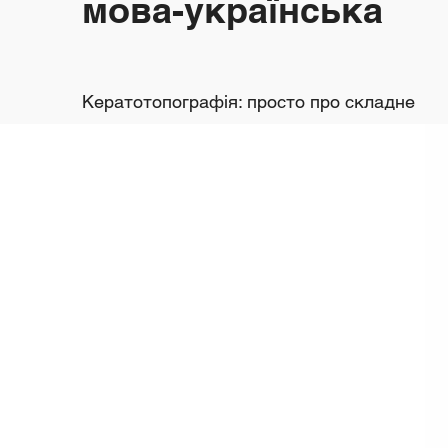
мова-українська
Кератотопографія: просто про складне