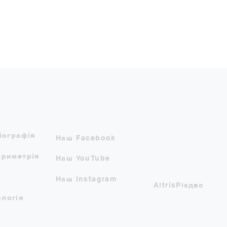
Посилання
Наші заходи
іографія
Наш Facebook
ериметрія
Наш YouTube
Наш Instagram
AltrisРіздво
логія