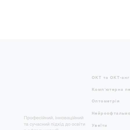
Наші курси
ОКТ та ОКТ-анг
Комп'ютерна п
Оптометрія
Нейроофтальмо
Професійний, інноваційний
та сучасний підхід до освіти
Увеїти