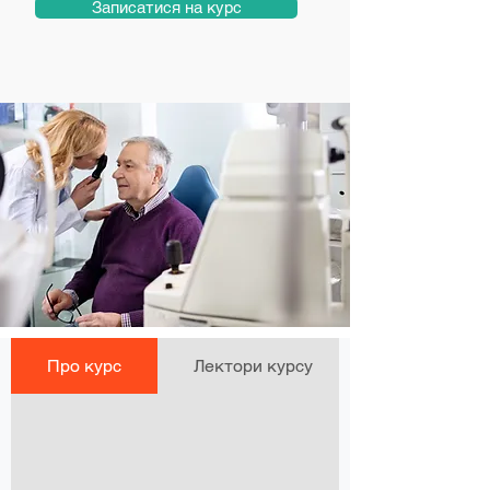
Записатися на курс
Про курс
Лектори курсу