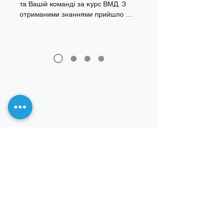
та Вашій команді за курс ВМД. З 
отриманими знаннями прийшло 
розуміння коли і як саме ми можемо 
допомогти пацієнту. Виявляється, 
ОКТ дає так багато інформації, 
підказок та деталей про які дуже 
важливо знати. Наведені клінічні 
випадки на курсах та коментарі до 
них неоціненний досвід!
Професійний, інноваційний
та сучасний підхід до освіти
в офтальмології.
Наші курси
ОКТ та ОКТ-ангіографія