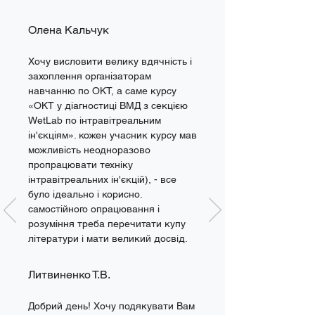
Олена Кальчук
Хочу висловити велику вдячність і 
захоплення організаторам 
навчанню по ОКТ, а саме курсу 
«ОКТ у діагностиці ВМД з секцією 
WetLab по інтравітреальним 
ін'єкціям». кожен учасник курсу мав 
можливість неодноразово 
пропрацювати техніку 
інтравітреальних ін'єкцій), - все 
було ідеально і корисно. 
самостійного опрацювання і 
розуміння треба перечитати купу 
літератури і мати великий досвід.
Литвиненко Т.В.
Добрий день! Хочу подякувати Вам 